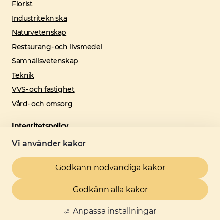
Florist
Industritekniska
Naturvetenskap
Restaurang- och livsmedel
Samhällsvetenskap
Teknik
VVS- och fastighet
Vård- och omsorg
Integritetspolicy
Länk till annan webbplats, öppnas 
Personuppgiftshantering
Vi använder kakor
Cookies
Godkänn nödvändiga kakor
Tillgänglighet
Godkänn alla kakor
Tillgänglighetsredogörelse
Anpassa inställningar