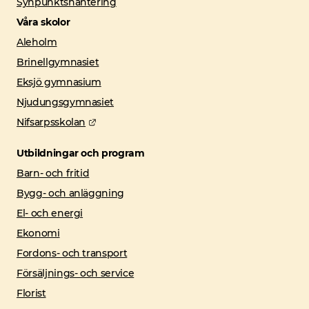
Synpunktshantering
Våra skolor
Aleholm
Brinellgymnasiet
Eksjö gymnasium
Njudungsgymnasiet
Länk till annan webbplats.
Nifsarpsskolan
Utbildningar och program
Barn- och fritid
Bygg- och anläggning
El- och energi
Ekonomi
Fordons- och transport
Försäljnings- och service
Florist