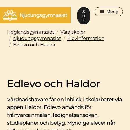
S
Meny
ö
k
Höglandsgymnasiet
/
Våra skolor
/
Njudungsgymnasiet
/
Elevinformation
/
Edlevo och Haldor
Edlevo och Haldor
Vårdnadshavare får en inblick i skolarbetet via
appen Haldor. Edlevo används för
frånvaroanmälan, ledighetsansökan,
studieplaner och betyg. Myndiga elever når