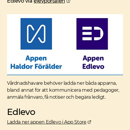
Länk till annan webbpla
Edlevo via
elevportalen
Vårdnadshavare behöver ladda ner båda apparna,
bland annat för att kommunicera med pedagoger,
anmäla frånvaro, få notiser och begära ledigt.
Edlevo
Länk till annan w
Ladda ner appen Edlevo i App Store