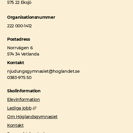
575 22 Eksjö
Organisationsnummer
222 000-1412
Postadress
Norrvägen 6
574 34 Vetlanda
Kontakt
njudungsgymnasiet@hoglandet.se
0383-975 50
Skolinformation
Elevinformation
Länk till annan webbplats, öppnas i nytt fönster
Lediga jobb
Om Höglandsgymnasiet
Kontakt