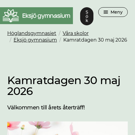
S
Meny
ö
k
Höglandsgymnasiet
/
Våra skolor
/
Eksjö gymnasium
/
Kamratdagen 30 maj 2026
Kamratdagen 30 maj
2026
Välkommen till årets återträff!