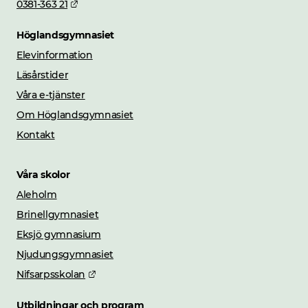
Länk till annan webbplats.
0381-363 21
Höglandsgymnasiet
Elevinformation
Läsårstider
Våra e-tjänster
Om Höglandsgymnasiet
Kontakt
Våra skolor
Aleholm
Brinellgymnasiet
Eksjö gymnasium
Njudungsgymnasiet
Länk till annan webbplats.
Nifsarpsskolan
Utbildningar och program