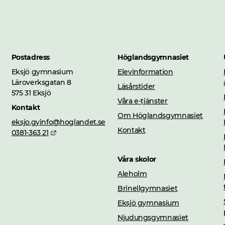
Postadress
Höglandsgymnasiet
Eksjö gymnasium
Elevinformation
Läroverksgatan 8
Läsårstider
575 31 Eksjö
Våra e-tjänster
Kontakt
Om Höglandsgymnasiet
eksjo.gyinfo@hoglandet.se
Kontakt
Länk till annan webbplats.
0381-363 21
Våra skolor
Aleholm
Brinellgymnasiet
Eksjö gymnasium
Njudungsgymnasiet