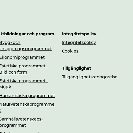
Utbildningar och program
Integritetspolicy
Bygg- och
Integritetspolicy
anläggningsprogrammet
Cookies
Ekonomiprogrammet
Estetiska programmet -
Tillgänglighet
Bild och form
Tillgänglighetsredogörelse
Estetiska programmet -
Musik
Humanistiska programmet
Naturvetenskaprogramme
t
Samhällsvetenskaps­
programmet