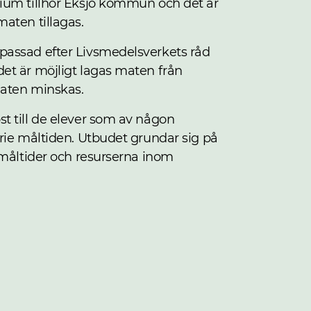
ium tillhör Eksjö kommun och det är
aten tillagas.
assad efter Livsmedelsverkets råd
et är möjligt lagas maten från
maten minskas.
t till de elever som av någon
rie måltiden. Utbudet grundar sig på
 måltider och resurserna inom