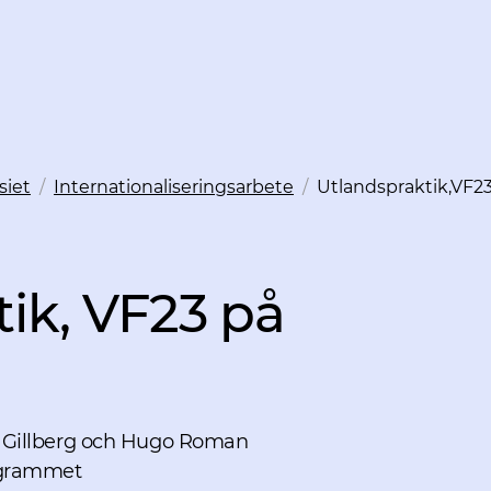
siet
/
Internationaliseringsarbete
/
Utlandspraktik,VF23
ik, VF23 på
 Gillberg och Hugo Roman
ogrammet