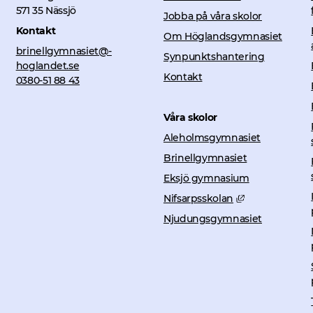
571 35 Nässjö
Jobba på våra skolor
Kontakt
Om Höglandsgymnasiet
brinellgymnasiet@­
Synpunktshantering
hoglandet.se
Kontakt
0380-51 88 43
Våra skolor
Aleholmsgymnasiet
Brinellgymnasiet
Eksjö gymnasium
Länk till anna
Nifsarpsskolan
Njudungsgymnasiet