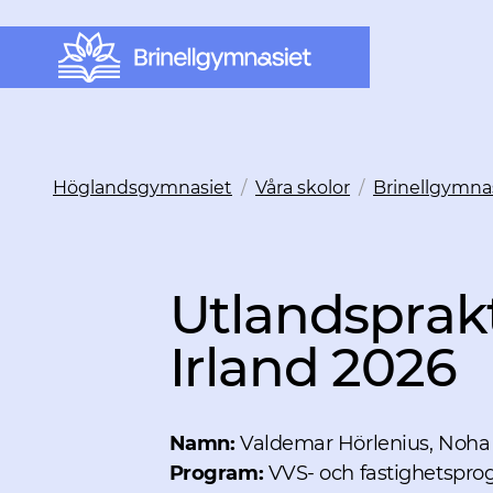
Höglandsgymnasiet
/
Våra skolor
/
Brinellgymna
Utlandsprakt
Irland 2026
Namn:
Valdemar Hörlenius, Noha
Program:
VVS- och fastighetspr