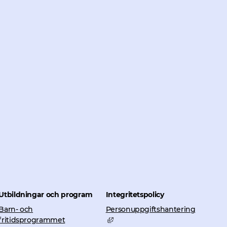
Utbildningar och program
Integritetspolicy
Barn- och
Personuppgiftshantering
Länk till annan webbplats, öppnas
fritidsprogrammet