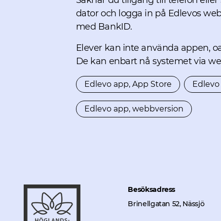
Saknar du tillgång till telefon elle
dator och logga in på Edlevos web
med BankID.
Elever kan inte använda appen, oa
De kan enbart nå systemet via web
Edlevo app, App Store
Edlevo 
Öppnas i nytt fönster.
Edlevo app, webbversion
Öppnas i nytt fönster.
Besöksadress
Brinellgatan 52, Nässjö