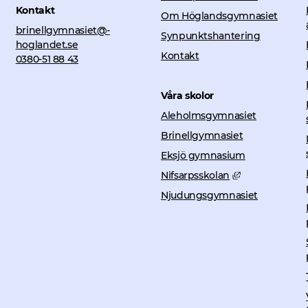
Kontakt
Om Höglandsgymnasiet
brinellgymnasiet@­
Synpunktshantering
hoglandet.se
Kontakt
0380-51 88 43
Våra skolor
Aleholmsgymnasiet
Brinellgymnasiet
Eksjö gymnasium
Länk till anna
Nifsarpsskolan
Njudungsgymnasiet