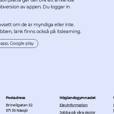
r surfplatta går det bra att använda
bversion av appen. Du loggar in
vsett om de är myndiga eller inte.
ben, länk finns också på itslearning.
app, Google play
Öppnas i nytt fönster.
Postadress
Höglandsgymnasiet
Brinellgatan 52
Elevinformation
571 35 Nässjö
Jobba på våra skolor