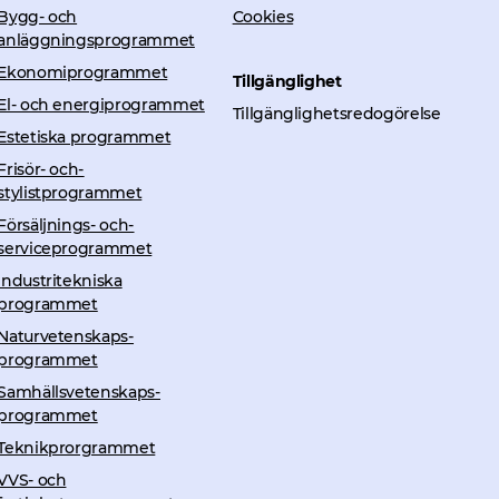
Bygg- och
Cookies
anläggningsprogrammet
Ekonomiprogrammet
Tillgänglighet
El- och energi­programmet
Tillgänglighetsredogörelse
Estetiska programmet
Frisör- och­
stylistprogrammet
Försäljnings- och­
serviceprogrammet
Industritekniska
n webbplats, öppnas i nytt fönster.
programmet
Naturvetenskaps­
programmet
Samhällsvetenskaps­
programmet
Teknikprorgrammet
VVS- och