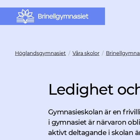
Höglandsgymnasiet
/
Våra skolor
/
Brinellgymna
Ledighet oc
Gymnasieskolan är en frivil
i gymnasiet är närvaron obl
aktivt deltagande i skolan är