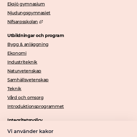
Eksjö gymnasium
Njudungsgymnasiet
Länk till annan webbplats, öppnas i nytt föns
Nifsarpsskolan
Utbildningar och program
Bygg & anläggning
Ekonomi
Industriteknik
Naturvetenskap
Samhällsvetenskap
Teknik
Vård och omsorg
Introduktionsprogrammet
Integritetspolicy
Länk till annan webbplats, öppnas 
Personuppgiftshantering
Vi använder kakor