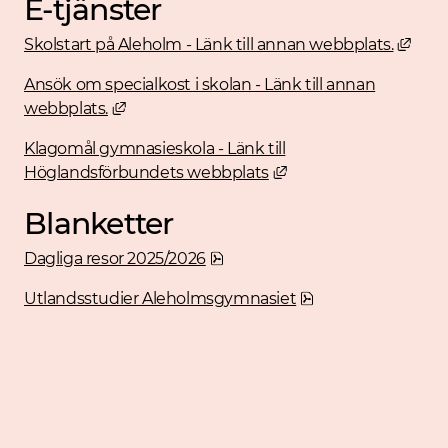
E-tjänster
Länk 
Skolstart på Aleholm - Länk till annan webbplats.
Ansök om specialkost i skolan - Länk till annan
Länk till annan webbplats, öppnas i nytt fö
webbplats.
Klagomål gymnasieskola - Länk till
Länk till annan webbp
Höglandsförbundets webbplats
Blanketter
pdf, 223.8 kB, öppnas i nytt fö
Dagliga resor 2025/2026
pdf, 77.2 kB, öppna
Utlandsstudier Aleholmsgymnasiet