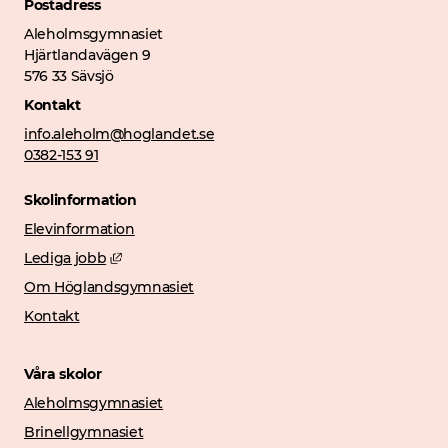
Postadress
Aleholmsgymnasiet
Hjärtlandavägen 9
576 33 Sävsjö
Kontakt
info.aleholm@hoglandet.se
0382-153 91
Skolinformation
Elevinformation
Länk till annan webbplats, öppnas i nytt fönster
Lediga jobb
Om Höglandsgymnasiet
Kontakt
Våra skolor
Aleholmsgymnasiet
Brinellgymnasiet