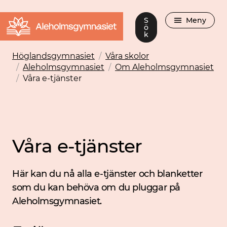
S
Meny
ö
k
Höglandsgymnasiet
/
Våra skolor
/
Aleholmsgymnasiet
/
Om Aleholmsgymnasiet
/
Våra e-tjänster
Våra e-tjänster
Här kan du nå alla e-tjänster och blanketter
som du kan behöva om du pluggar på
Aleholmsgymnasiet.