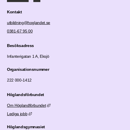
Kontakt
utbildning@hoglandet.se
0381-67 95 00
Besöksadress
Infanterigatan 1 A, Eksjö
Organisationsnummer
222 000-1412
Höglandsförbundet
Länk till annan webbplats, öppnas i nytt fönste
Om Höglandförbundet
Länk till annan webbplats, öppnas i nytt fönster.
Lediga jobb
Höglandsgymnasiet