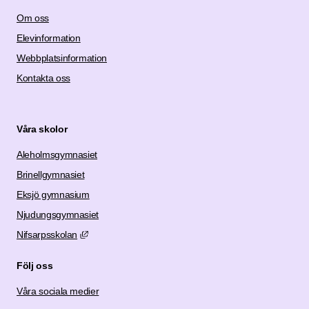
Om oss
Elevinformation
Webbplatsinformation
Kontakta oss
Våra skolor
Aleholmsgymnasiet
Brinellgymnasiet
Eksjö gymnasium
Njudungsgymnasiet
Länk till annan webbplats, öppnas i nytt fönster.
Nifsarpsskolan
Följ oss
Våra sociala medier